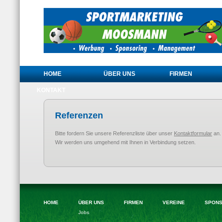
HOME
ÜBER UNS
FIRMEN
KONTAKT
Referenzen
Bitte fordern Sie unsere Referenzliste über unser
Kontaktformular
an.
Wir werden uns umgehend mit Ihnen in Verbindung setzen.
HOME
ÜBER UNS
FIRMEN
VEREINE
SPONS
Jobs